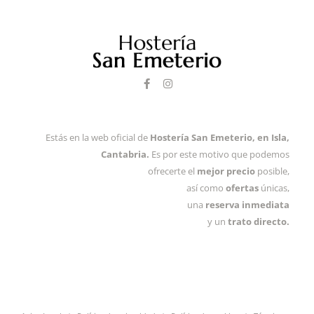
F
I
a
n
c
s
e
t
b
a
o
g
Estás en la web oficial de
Hostería San Emeterio, en Isla,
o
r
k
a
Cantabria
.
Es por este motivo que podemos
-
m
ofrecerte el
mejor precio
posible,
f
así como
ofertas
únicas,
una
reserva inmediata
y un
trato directo.