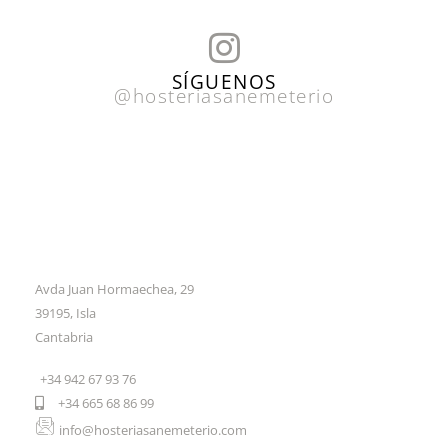
I
n
SÍGUENOS
@hosteriasanemeterio
s
t
a
g
r
a
Avda Juan Hormaechea, 29
m
39195, Isla
Cantabria
+34 942 67 93 76
+34 665 68 86 99
info@hosteriasanemeterio.com