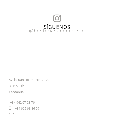
I
n
SÍGUENOS
@hosteriasanemeterio
s
t
a
g
r
a
Avda Juan Hormaechea, 29
m
39195, Isla
Cantabria
+34 942 67 93 76
+34 665 68 86 99