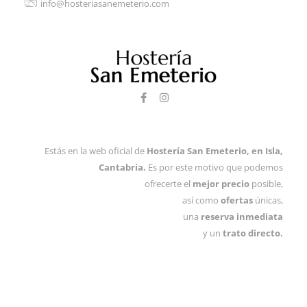
info@hosteriasanemeterio.com
F
I
a
n
c
s
e
t
b
a
o
g
Estás en la web oficial de
Hostería San Emeterio, en Isla,
o
r
k
a
Cantabria
.
Es por este motivo que podemos
-
m
ofrecerte el
mejor precio
posible,
f
así como
ofertas
únicas,
una
reserva inmediata
y un
trato directo.